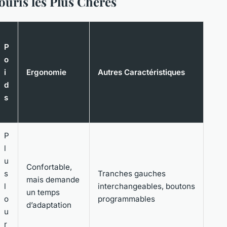
ouris les Plus Chères
P
o
i
Ergonomie
Autres Caractéristiques
d
s
P
l
u
Confortable,
s
Tranches gauches
mais demande
l
interchangeables, boutons
un temps
o
programmables
d’adaptation
u
r