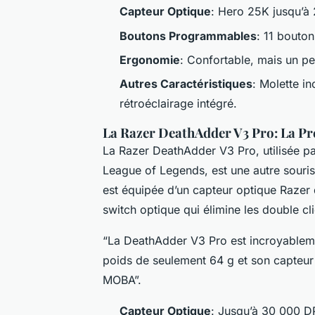
Capteur Optique
: Hero 25K jusqu’à
Boutons Programmables
: 11 bouton
Ergonomie
: Confortable, mais un p
Autres Caractéristiques
: Molette i
rétroéclairage intégré.
La Razer DeathAdder V3 Pro: La P
La Razer DeathAdder V3 Pro, utilisée p
League of Legends, est une autre souris
est équipée d’un capteur optique Razer 
switch optique qui élimine les double cli
“La DeathAdder V3 Pro est incroyableme
poids de seulement 64 g et son capteur 
MOBA”.
Capteur Optique
: Jusqu’à 30 000 D