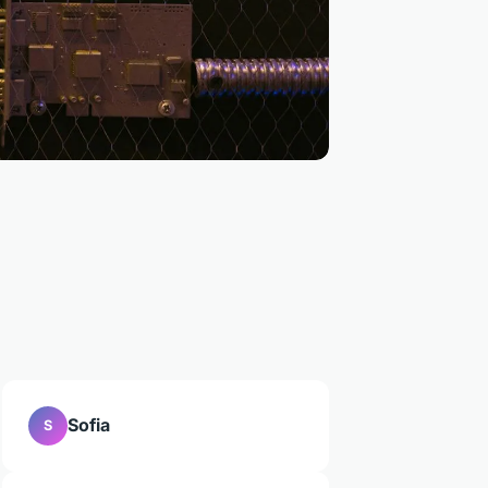
Sofia
S