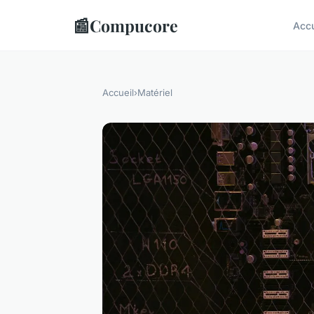
📰
Compucore
Accu
Accueil
›
Matériel