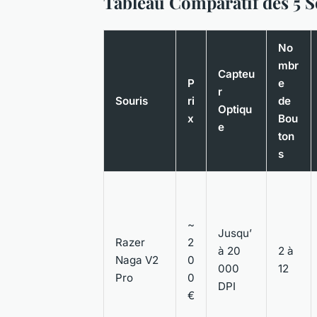
Tableau Comparatif des 5 S
No
mbr
Capteu
P
e
r
Souris
ri
de
Optiqu
x
Bou
e
ton
s
~
Jusqu’
Razer
2
à 20
2 à
Naga V2
0
000
12
Pro
0
DPI
€