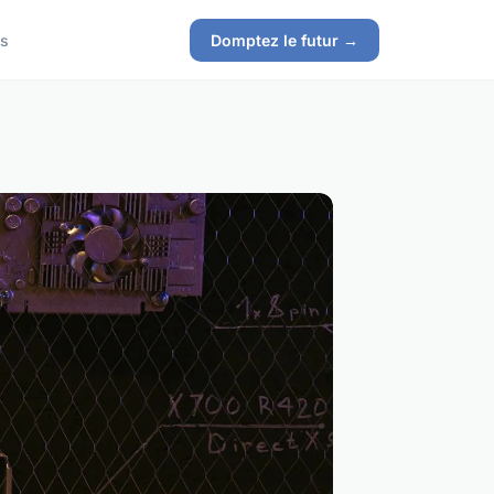
s
Domptez le futur →