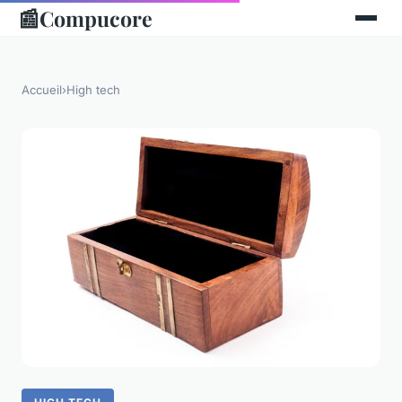
📰
Compucore
Accueil
›
High tech