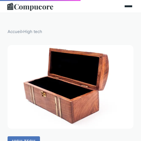
📰
Compucore
Accueil
›
High tech