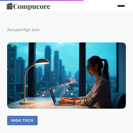
📰
Compucore
Accueil
›
High tech
HIGH TECH