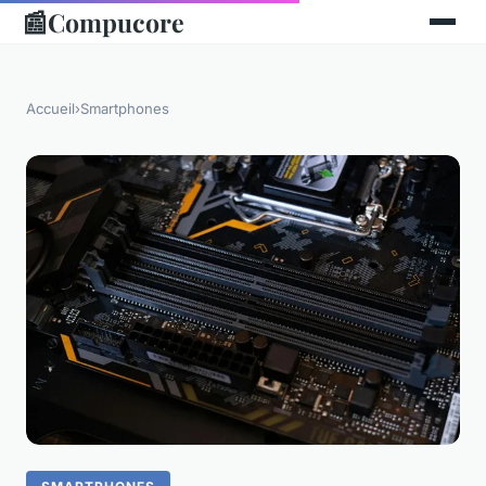
📰
Compucore
Accueil
›
Smartphones