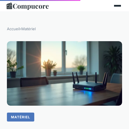
📰
Compucore
Accueil
›
Matériel
MATÉRIEL