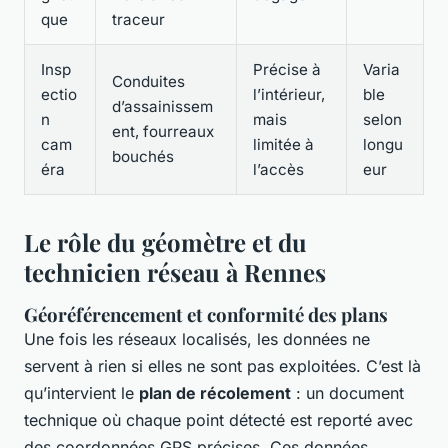
que
traceur
Insp
Précise à
Varia
Conduites
ectio
l’intérieur,
ble
d’assainissem
n
mais
selon
ent, fourreaux
cam
limitée à
longu
bouchés
éra
l’accès
eur
Le rôle du géomètre et du
technicien réseau à Rennes
Géoréférencement et conformité des plans
Une fois les réseaux localisés, les données ne
servent à rien si elles ne sont pas exploitées. C’est là
qu’intervient le
plan de récolement
: un document
technique où chaque point détecté est reporté avec
des coordonnées GPS précises. Ces données