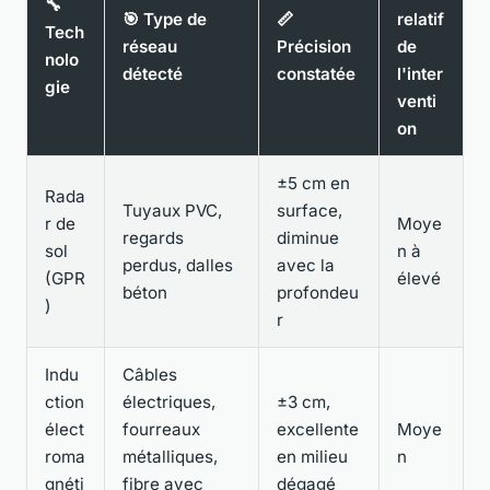
🔧
🎯 Type de
📏
relatif
Tech
réseau
Précision
de
nolo
détecté
constatée
l'inter
gie
venti
on
±5 cm en
Rada
Tuyaux PVC,
surface,
r de
Moye
regards
diminue
sol
n à
perdus, dalles
avec la
(GPR
élevé
béton
profondeu
)
r
Indu
Câbles
ction
électriques,
±3 cm,
élect
fourreaux
excellente
Moye
roma
métalliques,
en milieu
n
gnéti
fibre avec
dégagé